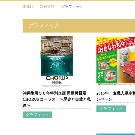
HOME
>
制作実績
>
グラフィック
グラフィック
沖縄復帰５０年特別企画 照屋勇賢展
2015年 麦職人県産
CHORUS コーラス 〜歴史と自然と私
ンペーン
達〜
グラフィック
グラフィック